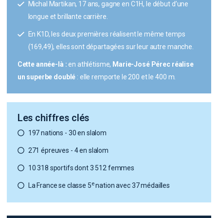
Michal Martikan, 17 ans, gagne en C1H, le début d’une
longue et brillante carrière.
En K1D, les deux premières réalisent le même temps
(169,49), elles sont départagées sur leur autre manche.
Cette année-là :
en athlétisme,
Marie-José Pérec réalise
un superbe doublé
: elle remporte le 200 et le 400 m.
Les chiffres clés
197 nations - 30 en slalom
271 épreuves - 4 en slalom
10 318 sportifs dont 3 512 femmes
e
La France se classe 5
nation avec 37 médailles