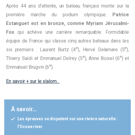
Après 44 ans d’attente, un bateau français monte sur la
première marche du podium olympique.
Patrice
Estanguet est en bronze, comme Myriam Jérusalmi-
Fox
qui achève une carrière remarquable. Formidable
équipe de France qui classe cinq autres bateaux dans les
e
e
six premiers : Laurent Burtz (4
), Hervé Delamare (5
),
e
e
Thierry Saïdi et Emmanuel Delrey (5
), Anne Boixel (6
) et
e
Emmanuel Brugvin (6
).
En savoir + sur le slalom…
À savoir...
Les épreuves se disputent sur une rivière naturelle :
l’Ocoee river.