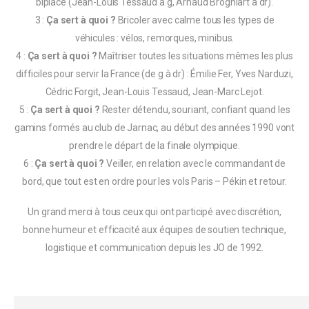
biplace (Jean-Louis Tessaud à g, Arnaud Brogniart à dr).
3 :
Ça sert à quoi ?
Bricoler avec calme tous les types de
véhicules : vélos, remorques, minibus.
4 :
Ça sert à quoi ?
Maîtriser toutes les situations mêmes les plus
difficiles pour servir la France (de g à dr) : Émilie Fer, Yves Narduzi,
Cédric Forgit, Jean-Louis Tessaud, Jean-Marc Lejot.
5 :
Ça sert à quoi ?
Rester détendu, souriant, confiant quand les
gamins formés au club de Jarnac, au début des années 1990 vont
prendre le départ de la finale olympique.
6 :
Ça sert à quoi ?
Veiller, en relation avec le commandant de
bord, que tout est en ordre pour les vols Paris – Pékin et retour.
Un grand merci à tous ceux qui ont participé avec discrétion,
bonne humeur et efficacité aux équipes de soutien technique,
logistique et communication depuis les JO de 1992.