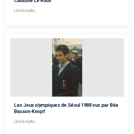
Claudine Le Roux
Lire la suite...
Les Jeux olympiques de Séoul 1988 vus par Béa
Basson-Knopf
Lire la suite...