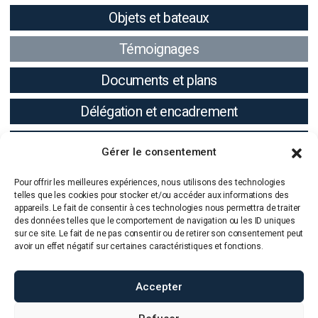
Objets et bateaux
Témoignages
Documents et plans
Délégation et encadrement
Résultats
Gérer le consentement
Pour offrir les meilleures expériences, nous utilisons des technologies
telles que les cookies pour stocker et/ou accéder aux informations des
appareils. Le fait de consentir à ces technologies nous permettra de traiter
des données telles que le comportement de navigation ou les ID uniques
sur ce site. Le fait de ne pas consentir ou de retirer son consentement peut
avoir un effet négatif sur certaines caractéristiques et fonctions.
Accepter
Poster de l'exposition
Séoul 1988